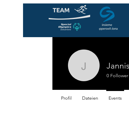
Jannis
Jannis Zu
0
Follower
Profil
Dateien
Events